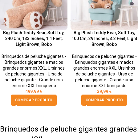
Big Plush Teddy Bear, Soft Toy,
Big Plush Teddy Bear, Soft Toy,
340 Cm, 133 Inches, 1.1 Feet,
100 Cm, 39 Inches, 3.3 Feet, Light
Light Brown, Bobo
Brown, Bobo
Brinquedos de peluche gigantes -
Brinquedos de peluche gigantes -
Brinquedos gigantes e macios
Brinquedos gigantes e macios
grandes enormes XXL
,
Ursinhos
grandes enormes XXL
,
Ursinhos
de peluche gigantes - Urso de
de peluche gigantes - Urso de
peluche gigante - Grande urso
peluche gigante - Grande urso
enorme XXL brinquedo
enorme XXL brinquedo
499,99
€
39,99
€
COMPRAR PRODUTO
COMPRAR PRODUTO
Brinquedos de peluche gigantes grandes