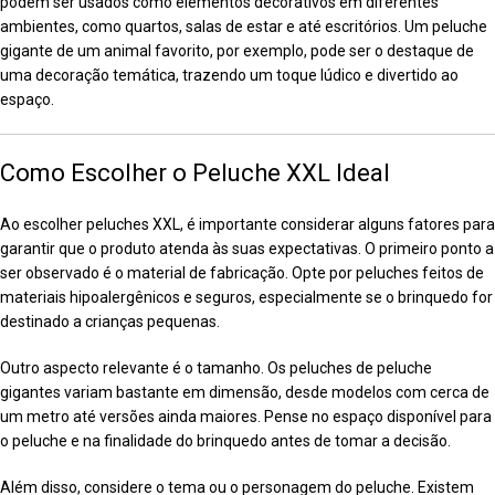
podem ser usados como elementos decorativos em diferentes
ambientes, como quartos, salas de estar e até escritórios. Um peluche
gigante de um animal favorito, por exemplo, pode ser o destaque de
uma decoração temática, trazendo um toque lúdico e divertido ao
espaço.
Como Escolher o Peluche XXL Ideal
Ao escolher peluches XXL, é importante considerar alguns fatores para
garantir que o produto atenda às suas expectativas. O primeiro ponto a
ser observado é o material de fabricação. Opte por peluches feitos de
materiais hipoalergênicos e seguros, especialmente se o brinquedo for
destinado a crianças pequenas.
Outro aspecto relevante é o tamanho. Os peluches de peluche
gigantes variam bastante em dimensão, desde modelos com cerca de
um metro até versões ainda maiores. Pense no espaço disponível para
o peluche e na finalidade do brinquedo antes de tomar a decisão.
Além disso, considere o tema ou o personagem do peluche. Existem