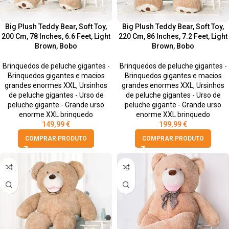
Big Plush Teddy Bear, Soft Toy,
Big Plush Teddy Bear, Soft Toy,
200 Cm, 78 Inches, 6.6 Feet, Light
220 Cm, 86 Inches, 7.2 Feet, Light
Brown, Bobo
Brown, Bobo
Brinquedos de peluche gigantes -
Brinquedos de peluche gigantes -
Brinquedos gigantes e macios
Brinquedos gigantes e macios
grandes enormes XXL
,
Ursinhos
grandes enormes XXL
,
Ursinhos
de peluche gigantes - Urso de
de peluche gigantes - Urso de
peluche gigante - Grande urso
peluche gigante - Grande urso
enorme XXL brinquedo
enorme XXL brinquedo
149,99
€
199,99
€
COMPRAR PRODUTO
COMPRAR PRODUTO