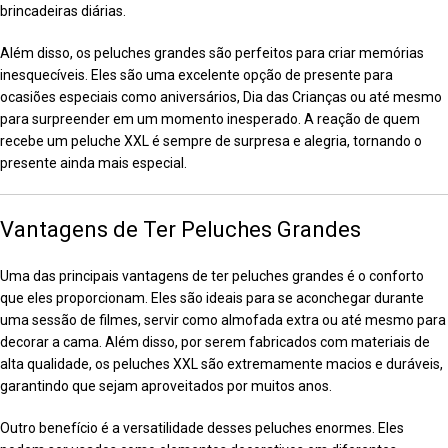
brincadeiras diárias.
Além disso, os peluches grandes são perfeitos para criar memórias
inesquecíveis. Eles são uma excelente opção de presente para
ocasiões especiais como aniversários, Dia das Crianças ou até mesmo
para surpreender em um momento inesperado. A reação de quem
recebe um peluche XXL é sempre de surpresa e alegria, tornando o
presente ainda mais especial.
Vantagens de Ter Peluches Grandes
Uma das principais vantagens de ter peluches grandes é o conforto
que eles proporcionam. Eles são ideais para se aconchegar durante
uma sessão de filmes, servir como almofada extra ou até mesmo para
decorar a cama. Além disso, por serem fabricados com materiais de
alta qualidade, os peluches XXL são extremamente macios e duráveis,
garantindo que sejam aproveitados por muitos anos.
Outro benefício é a versatilidade desses peluches enormes. Eles