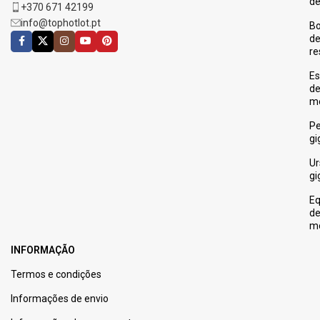
de
+370 671 42199
info@tophotlot.pt
Bo
d
re
Es
d
m
Pe
gi
Ur
gi
E
d
m
INFORMAÇÃO
Termos e condições
Informações de envio