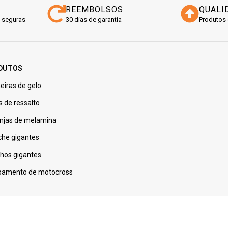
REEMBOLSOS
QUALI
 seguras
30 dias de garantia
Produtos 
DUTOS
eiras de gelo
s de ressalto
njas de melamina
che gigantes
nhos gigantes
pamento de motocross