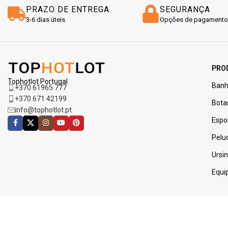
PRAZO DE ENTREGA
SEGURANÇA
3-6 dias úteis
Opções de pagamento
PRO
Tophotlot Portugal
Banh
+370 61965 777
+370 671 42199
Bota
info@tophotlot.pt
Espo
Pelu
Ursi
Equi
BOLETIM INFORMATIVO