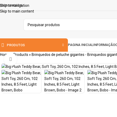
Skip to navigation
IDIOMA
MOEDA
Skip to main content
PAGINA INICIAL
INFORMAÇÃO
PRODUTOS
Home
»
Products
»
Brinquedos de peluche gigantes - Brinquedos giga
Clique para ampliar