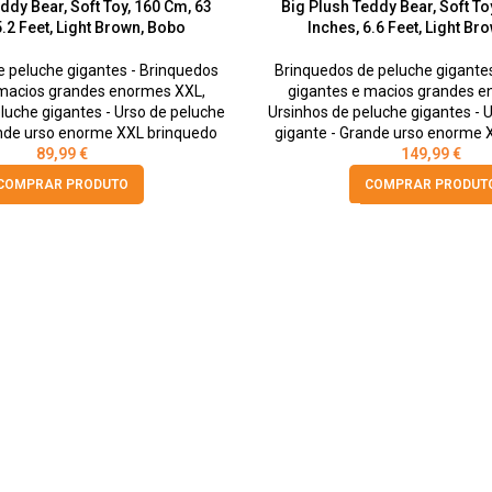
ddy Bear, Soft Toy, 160 Cm, 63
Big Plush Teddy Bear, Soft To
5.2 Feet, Light Brown, Bobo
Inches, 6.6 Feet, Light Br
 peluche gigantes - Brinquedos
Brinquedos de peluche gigante
 macios grandes enormes XXL
,
gigantes e macios grandes 
luche gigantes - Urso de peluche
Ursinhos de peluche gigantes - 
ande urso enorme XXL brinquedo
gigante - Grande urso enorme 
89,99
€
149,99
€
COMPRAR PRODUTO
COMPRAR PRODUT