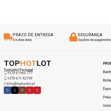
PRAZO DE ENTREGA
SEGURANÇA
3-6 dias úteis
Opções de pagamento
PRO
Tophotlot Portugal
Banh
+370 61965 777
+370 671 42199
Bota
info@tophotlot.pt
Espo
Pelu
Ursi