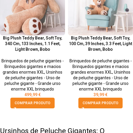
Big Plush Teddy Bear, Soft Toy,
Big Plush Teddy Bear, Soft Toy,
340 Cm, 133 Inches, 1.1 Feet,
100 Cm, 39 Inches, 3.3 Feet, Light
Light Brown, Bobo
Brown, Bobo
Brinquedos de peluche gigantes -
Brinquedos de peluche gigantes -
Brinquedos gigantes e macios
Brinquedos gigantes e macios
grandes enormes XXL
,
Ursinhos
grandes enormes XXL
,
Ursinhos
de peluche gigantes - Urso de
de peluche gigantes - Urso de
peluche gigante - Grande urso
peluche gigante - Grande urso
enorme XXL brinquedo
enorme XXL brinquedo
499,99
€
39,99
€
COMPRAR PRODUTO
COMPRAR PRODUTO
Ursinhos de Peluche Gigantes: O