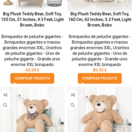
Big Plush Teddy Bear, Soft Toy,
Big Plush Teddy Bear, Soft Toy,
130 Cm, 51 Inches, 4.3 Feet, Light
160 Cm, 63 Inches, 5.2 Feet, Light
Brown, Bobo
Brown, Bobo
Brinquedos de peluche gigantes -
Brinquedos de peluche gigantes -
Brinquedos gigantes e macios
Brinquedos gigantes e macios
grandes enormes XXL
,
Ursinhos
grandes enormes XXL
,
Ursinhos
de peluche gigantes - Urso de
de peluche gigantes - Urso de
peluche gigante - Grande urso
peluche gigante - Grande urso
enorme XXL brinquedo
enorme XXL brinquedo
69,99
€
89,99
€
COMPRAR PRODUTO
COMPRAR PRODUTO