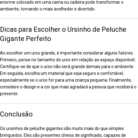
enorme colocado em uma cama ou cadeira pode transformar o
ambiente, tornando-o mais acolhedor e divertido.
Dicas para Escolher o Ursinho de Peluche
Gigante Perfeito
Ao escolher um urso grande, é importante considerar alguns fatores.
Primeiro, pense no tamanho do urso em relação ao espaço disponível.
Certifique-se de que o urso não será grande demais para o ambiente.
Em seguida, escolha um material que seja seguro e confortável,
especialmente se o urso for para uma criança pequena. Finalmente,
considere o design e a cor que mais agradará a pessoa que receberá o
presente.
Conclusão
Os ursinhos de peluche gigantes são muito mais do que simples
brinquedos. Eles são presentes cheios de significado, capazes de