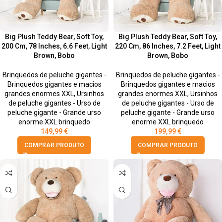
Big Plush Teddy Bear, Soft Toy,
Big Plush Teddy Bear, Soft Toy,
200 Cm, 78 Inches, 6.6 Feet, Light
220 Cm, 86 Inches, 7.2 Feet, Light
Brown, Bobo
Brown, Bobo
Brinquedos de peluche gigantes -
Brinquedos de peluche gigantes -
Brinquedos gigantes e macios
Brinquedos gigantes e macios
grandes enormes XXL
,
Ursinhos
grandes enormes XXL
,
Ursinhos
de peluche gigantes - Urso de
de peluche gigantes - Urso de
peluche gigante - Grande urso
peluche gigante - Grande urso
enorme XXL brinquedo
enorme XXL brinquedo
149,99
€
199,99
€
COMPRAR PRODUTO
COMPRAR PRODUTO