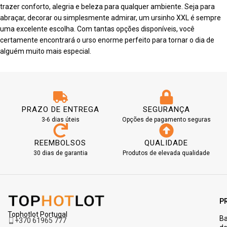
trazer conforto, alegria e beleza para qualquer ambiente. Seja para
abraçar, decorar ou simplesmente admirar, um ursinho XXL é sempre
uma excelente escolha. Com tantas opções disponíveis, você
certamente encontrará o urso enorme perfeito para tornar o dia de
alguém muito mais especial.
PRAZO DE ENTREGA
SEGURANÇA
3-6 dias úteis
Opções de pagamento seguras
REEMBOLSOS
QUALIDADE
30 dias de garantia
Produtos de elevada qualidade
P
Tophotlot Portugal
Ba
+370 61965 777