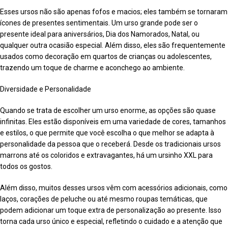
Esses ursos não são apenas fofos e macios; eles também se tornaram
ícones de presentes sentimentais. Um urso grande pode ser o
presente ideal para aniversários, Dia dos Namorados, Natal, ou
qualquer outra ocasião especial. Além disso, eles são frequentemente
usados como decoração em quartos de crianças ou adolescentes,
trazendo um toque de charme e aconchego ao ambiente.
Diversidade e Personalidade
Quando se trata de escolher um urso enorme, as opções são quase
infinitas. Eles estão disponíveis em uma variedade de cores, tamanhos
e estilos, o que permite que você escolha o que melhor se adapta à
personalidade da pessoa que o receberá. Desde os tradicionais ursos
marrons até os coloridos e extravagantes, há um ursinho XXL para
todos os gostos.
Além disso, muitos desses ursos vêm com acessórios adicionais, como
laços, corações de peluche ou até mesmo roupas temáticas, que
podem adicionar um toque extra de personalização ao presente. Isso
torna cada urso único e especial, refletindo o cuidado e a atenção que