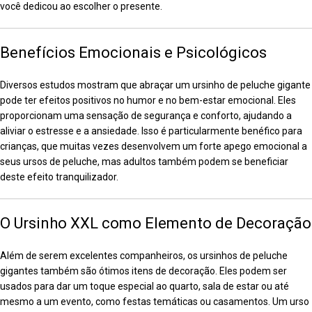
você dedicou ao escolher o presente.
Benefícios Emocionais e Psicológicos
Diversos estudos mostram que abraçar um ursinho de peluche gigante
pode ter efeitos positivos no humor e no bem-estar emocional. Eles
proporcionam uma sensação de segurança e conforto, ajudando a
aliviar o estresse e a ansiedade. Isso é particularmente benéfico para
crianças, que muitas vezes desenvolvem um forte apego emocional a
seus ursos de peluche, mas adultos também podem se beneficiar
deste efeito tranquilizador.
O Ursinho XXL como Elemento de Decoração
Além de serem excelentes companheiros, os ursinhos de peluche
gigantes também são ótimos itens de decoração. Eles podem ser
usados para dar um toque especial ao quarto, sala de estar ou até
mesmo a um evento, como festas temáticas ou casamentos. Um urso