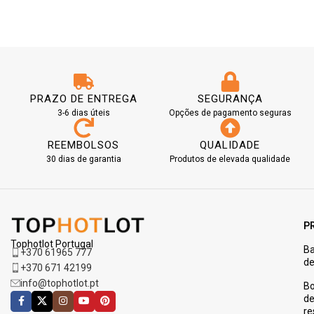
PRAZO DE ENTREGA
SEGURANÇA
3-6 dias úteis
Opções de pagamento seguras
REEMBOLSOS
QUALIDADE
30 dias de garantia
Produtos de elevada qualidade
P
Tophotlot Portugal
Ba
+370 61965 777
de
+370 671 42199
info@tophotlot.pt
Bo
d
re