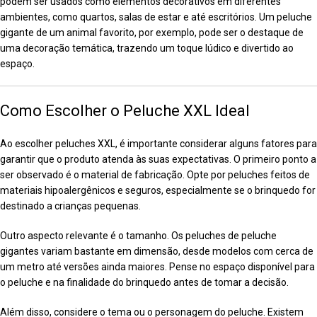
podem ser usados como elementos decorativos em diferentes
ambientes, como quartos, salas de estar e até escritórios. Um peluche
gigante de um animal favorito, por exemplo, pode ser o destaque de
uma decoração temática, trazendo um toque lúdico e divertido ao
espaço.
Como Escolher o Peluche XXL Ideal
Ao escolher peluches XXL, é importante considerar alguns fatores para
garantir que o produto atenda às suas expectativas. O primeiro ponto a
ser observado é o material de fabricação. Opte por peluches feitos de
materiais hipoalergênicos e seguros, especialmente se o brinquedo for
destinado a crianças pequenas.
Outro aspecto relevante é o tamanho. Os peluches de peluche
gigantes variam bastante em dimensão, desde modelos com cerca de
um metro até versões ainda maiores. Pense no espaço disponível para
o peluche e na finalidade do brinquedo antes de tomar a decisão.
Além disso, considere o tema ou o personagem do peluche. Existem