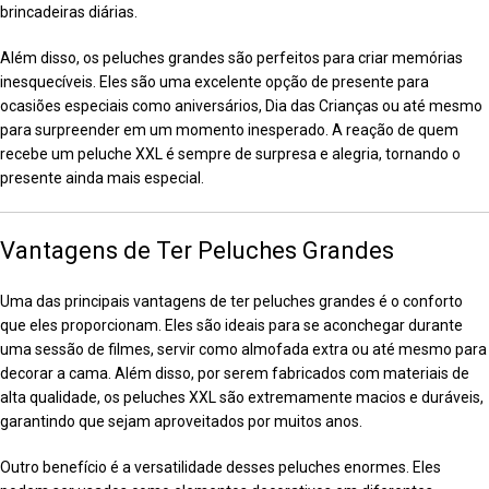
brincadeiras diárias.
Além disso, os peluches grandes são perfeitos para criar memórias
inesquecíveis. Eles são uma excelente opção de presente para
ocasiões especiais como aniversários, Dia das Crianças ou até mesmo
para surpreender em um momento inesperado. A reação de quem
recebe um peluche XXL é sempre de surpresa e alegria, tornando o
presente ainda mais especial.
Vantagens de Ter Peluches Grandes
Uma das principais vantagens de ter peluches grandes é o conforto
que eles proporcionam. Eles são ideais para se aconchegar durante
uma sessão de filmes, servir como almofada extra ou até mesmo para
decorar a cama. Além disso, por serem fabricados com materiais de
alta qualidade, os peluches XXL são extremamente macios e duráveis,
garantindo que sejam aproveitados por muitos anos.
Outro benefício é a versatilidade desses peluches enormes. Eles