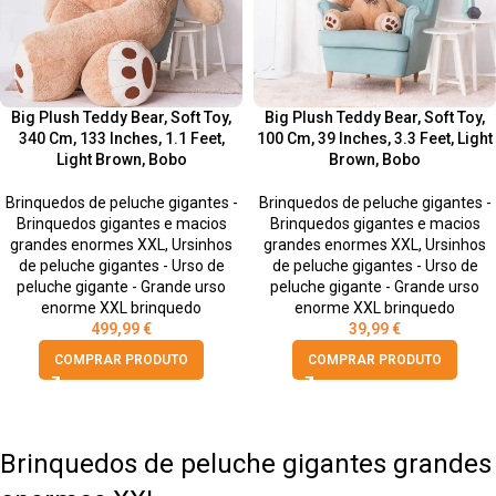
Big Plush Teddy Bear, Soft Toy,
Big Plush Teddy Bear, Soft Toy,
340 Cm, 133 Inches, 1.1 Feet,
100 Cm, 39 Inches, 3.3 Feet, Light
Light Brown, Bobo
Brown, Bobo
Brinquedos de peluche gigantes -
Brinquedos de peluche gigantes -
Brinquedos gigantes e macios
Brinquedos gigantes e macios
grandes enormes XXL
,
Ursinhos
grandes enormes XXL
,
Ursinhos
de peluche gigantes - Urso de
de peluche gigantes - Urso de
peluche gigante - Grande urso
peluche gigante - Grande urso
enorme XXL brinquedo
enorme XXL brinquedo
499,99
€
39,99
€
COMPRAR PRODUTO
COMPRAR PRODUTO
Brinquedos de peluche gigantes grandes