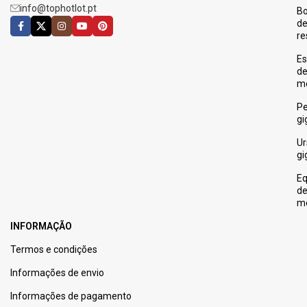
info@tophotlot.pt
Bo
d
re
Es
d
m
Pe
gi
Ur
gi
E
d
m
INFORMAÇÃO
Termos e condições
Informações de envio
Informações de pagamento