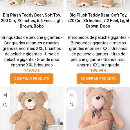
Big Plush Teddy Bear, Soft Toy,
Big Plush Teddy Bear, Soft Toy,
200 Cm, 78 Inches, 6.6 Feet, Light
220 Cm, 86 Inches, 7.2 Feet, Light
Brown, Bobo
Brown, Bobo
Brinquedos de peluche gigantes -
Brinquedos de peluche gigantes -
Brinquedos gigantes e macios
Brinquedos gigantes e macios
grandes enormes XXL
,
Ursinhos
grandes enormes XXL
,
Ursinhos
de peluche gigantes - Urso de
de peluche gigantes - Urso de
peluche gigante - Grande urso
peluche gigante - Grande urso
enorme XXL brinquedo
enorme XXL brinquedo
149,99
€
199,99
€
COMPRAR PRODUTO
COMPRAR PRODUTO