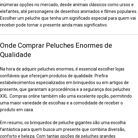
inúmeras opções no mercado, desde animais clássicos como ursos e
elefantes, até personagens de desenhos animados e filmes populares.
Escolher um peluche que tenha um significado especial para quem vai
receber pode tornar o presente ainda mais significativo.
Onde Comprar Peluches Enormes de
Qualidade
Na hora de adquirir peluches enormes, é essencial escolher lojas
confiáveis que ofereçam produtos de qualidade. Prefira
estabelecimentos especializados em brinquedos ou em artigos de
presente, que garantam a procedência e a segurança dos peluches
XXL. Compras online também são uma excelente opção, permitindo
uma maior variedade de escolhas e a comodidade de receber o
produto em casa.
Em resumo, os brinquedos de peluche gigantes são uma escolha
fantástica para quem busca um presente que combina diversão,
conforto e beleza. Com tantas opções de peluches grandes