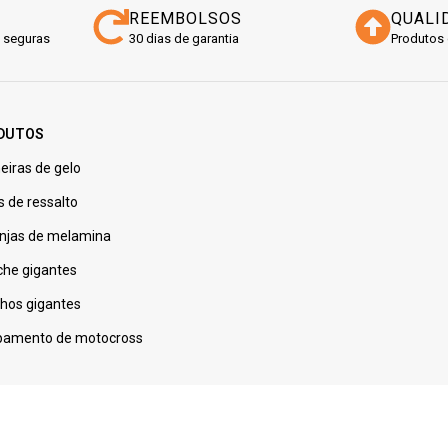
REEMBOLSOS
QUALI
 seguras
30 dias de garantia
Produtos 
DUTOS
eiras de gelo
s de ressalto
njas de melamina
che gigantes
nhos gigantes
pamento de motocross