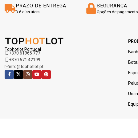
PRAZO DE ENTREGA
SEGURANÇA
3-6 dias úteis
Opções de pagamento
PRO
Tophotlot Portugal
Banh
+370 61965 777
+370 671 42199
Bota
info@tophotlot.pt
Espo
Pelu
Ursi
Equi
BOLETIM INFORMATIVO