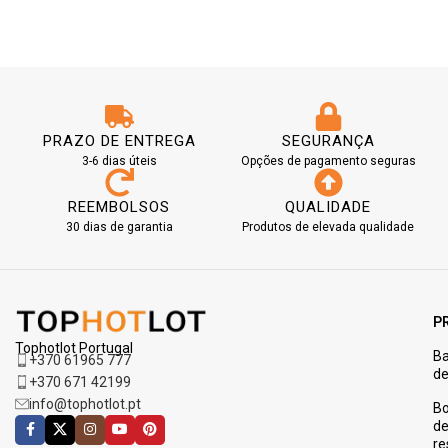
PRAZO DE ENTREGA
SEGURANÇA
3-6 dias úteis
Opções de pagamento seguras
REEMBOLSOS
QUALIDADE
30 dias de garantia
Produtos de elevada qualidade
P
Tophotlot Portugal
Ba
+370 61965 777
de
+370 671 42199
info@tophotlot.pt
Bo
d
re